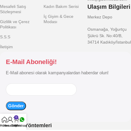
Ulaşım Bilgileri
Mesafeli Satış
Kadın Bakım Serisi
Sözleşmesi
İç Giyim & Gece
Merkez Depo
Gizlilik ve Çerez
Modası
Politikası
Osmanağa, Yoğurtçu
Şükrü Sk. No:40/B,
S.S.S
34714 Kadıköy/İstanbul
İletişim
E-Mail Aboneliği!
E-Mail abonesi olarak kampanyalardan haberdar olun!
0
Ödeme Yöntemleri
Home
Hesabım
Sepet
Whatsapp