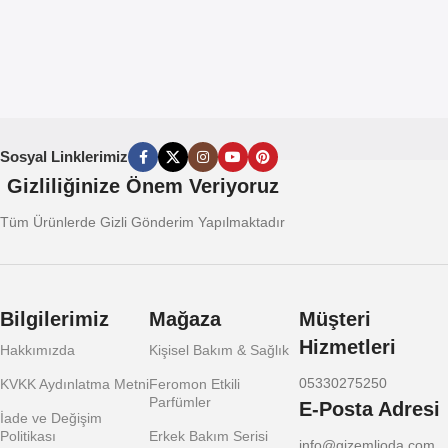
Sosyal Linklerimiz
Gizliliğinize Önem Veriyoruz
Tüm Ürünlerde Gizli Gönderim Yapılmaktadır
Bilgilerimiz
Mağaza
Müşteri
Hizmetleri
Hakkımızda
Kişisel Bakım & Sağlık
05330275250
KVKK Aydınlatma Metni
Feromon Etkili
Parfümler
E-Posta Adresi
İade ve Değişim
Politikası
Erkek Bakım Serisi
info@gizemlioda.com