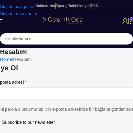
Skip to navigation
Hakkımızda
Sipariş Takibi
İletişim
SSS
Skip to main content
0
Hesabım
Home
Hesabım
ye Ol
posta adresi
*
ni parola oluşturmanız için e-posta adresinize bir bağlantı gönderilec
Subscribe to our newsletter