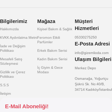
Bilgilerimiz
Mağaza
Müşteri
Hizmetleri
Hakkımızda
Kişisel Bakım & Sağlık
05330275250
KVKK Aydınlatma Metni
Feromon Etkili
Parfümler
E-Posta Adresi
İade ve Değişim
Politikası
Erkek Bakım Serisi
info@gizemlioda.com
Ulaşım Bilgileri
Mesafeli Satış
Kadın Bakım Serisi
Sözleşmesi
İç Giyim & Gece
Merkez Depo
Gizlilik ve Çerez
Modası
Politikası
Osmanağa, Yoğurtçu
Şükrü Sk. No:40/B,
S.S.S
34714 Kadıköy/İstanbul
İletişim
E-Mail Aboneliği!