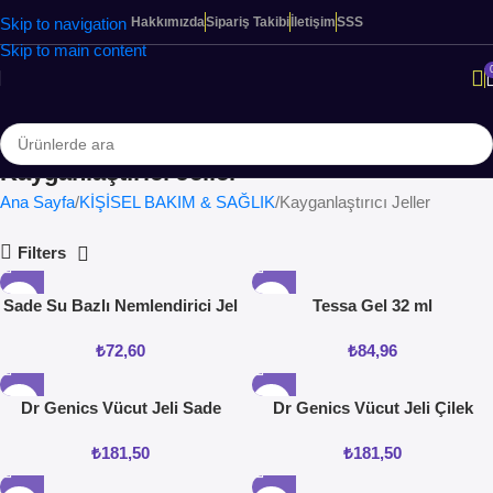
Skip to navigation
Hakkımızda
Sipariş Takibi
İletişim
SSS
Skip to main content
Kayganlaştırıcı Jeller
Ana Sayfa
KİŞİSEL BAKIM & SAĞLIK
Kayganlaştırıcı Jeller
Filters
Sade Su Bazlı Nemlendirici Jel
Tessa Gel 32 ml
50ML
₺
72,60
₺
84,96
Dr Genics Vücut Jeli Sade
Dr Genics Vücut Jeli Çilek
100mg
100mg
₺
181,50
₺
181,50