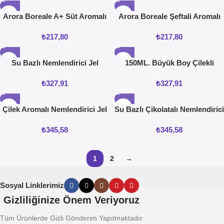
Arora Boreale A+ Süt Aromalı
Arora Boreale Şeftali Aromalı
Vücut Jeli 100 ML
Vücut Jeli 100 ML
₺
217,80
₺
217,80
Su Bazlı Nemlendirici Jel
150ML. Büyük Boy Çilekli
150ML.
Nemlendirici Jel
₺
327,91
₺
327,91
Çilek Aromalı Nemlendirici Jel
Su Bazlı Çikolatalı Nemlendirici
100 ML
Jel
₺
345,58
₺
345,58
1
2
→
Okumaya Devam Et!
Sosyal Linklerimiz
Gizliliğinize Önem Veriyoruz
Tüm Ürünlerde Gizli Gönderim Yapılmaktadır