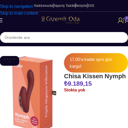
Skip to navigation
Hakkımızda
Sipariş Takibi
İletişim
SSS
Skip to main content
0
Ana Sayfa
KADINLARA ÖZEL ÜRÜNLER
Modern Vibratörler
17.00'a kadar aynı gün
SOLD OU
T
kargo!
Chisa Kissen Nymph
₺
9.189,15
Stokta yok