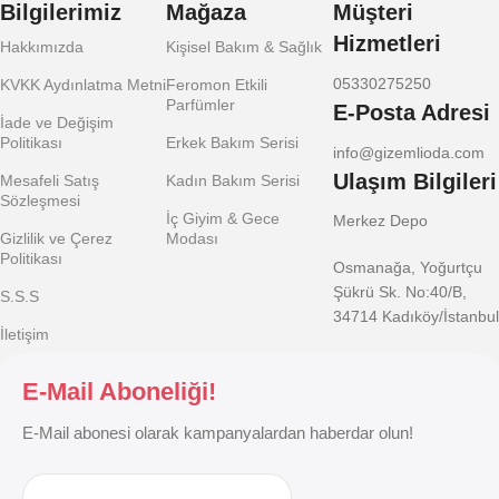
Bilgilerimiz
Mağaza
Müşteri
Hizmetleri
Hakkımızda
Kişisel Bakım & Sağlık
05330275250
KVKK Aydınlatma Metni
Feromon Etkili
Parfümler
E-Posta Adresi
İade ve Değişim
Politikası
Erkek Bakım Serisi
info@gizemlioda.com
Ulaşım Bilgileri
Mesafeli Satış
Kadın Bakım Serisi
Sözleşmesi
İç Giyim & Gece
Merkez Depo
Gizlilik ve Çerez
Modası
Politikası
Osmanağa, Yoğurtçu
Şükrü Sk. No:40/B,
S.S.S
34714 Kadıköy/İstanbul
İletişim
E-Mail Aboneliği!
E-Mail abonesi olarak kampanyalardan haberdar olun!