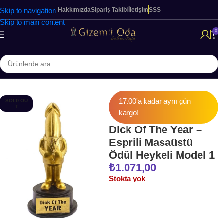
Skip to navigation
Hakkımızda
Sipariş Takibi
İletişim
SSS
Skip to main content
0
Ana Sayfa
Cinsel Oyunlar
17.00'a kadar aynı gün
SOLD OU
T
kargo!
Dick Of The Year –
Esprili Masaüstü
Ödül Heykeli Model 1
₺
1.071,00
Stokta yok