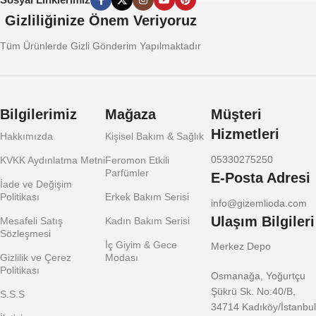
Gizliliğinize Önem Veriyoruz
Tüm Ürünlerde Gizli Gönderim Yapılmaktadır
Bilgilerimiz
Mağaza
Müşteri
Hizmetleri
Hakkımızda
Kişisel Bakım & Sağlık
05330275250
KVKK Aydınlatma Metni
Feromon Etkili
Parfümler
E-Posta Adresi
İade ve Değişim
Politikası
Erkek Bakım Serisi
info@gizemlioda.com
Ulaşım Bilgileri
Mesafeli Satış
Kadın Bakım Serisi
Sözleşmesi
İç Giyim & Gece
Merkez Depo
Gizlilik ve Çerez
Modası
Politikası
Osmanağa, Yoğurtçu
Şükrü Sk. No:40/B,
S.S.S
34714 Kadıköy/İstanbul