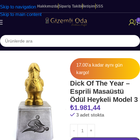
Skip to navigation
Hakkımızda
Sipariş Takibi
İletişim
SSS
Skip to main content
0
Ana Sayfa
Cinsel Oyunlar
17.00'a kadar aynı gün
kargo!
Dick Of The Year –
Esprili Masaüstü
Ödül Heykeli Model 3
₺
1.981,44
3 adet stokta