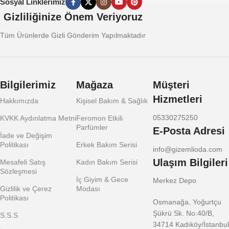
Sosyal Linklerimiz
Gizliliğinize Önem Veriyoruz
Tüm Ürünlerde Gizli Gönderim Yapılmaktadır
Bilgilerimiz
Mağaza
Müşteri
Hizmetleri
Hakkımızda
Kişisel Bakım & Sağlık
05330275250
KVKK Aydınlatma Metni
Feromon Etkili
Parfümler
E-Posta Adresi
İade ve Değişim
Politikası
Erkek Bakım Serisi
info@gizemlioda.com
Ulaşım Bilgileri
Mesafeli Satış
Kadın Bakım Serisi
Sözleşmesi
İç Giyim & Gece
Merkez Depo
Gizlilik ve Çerez
Modası
Politikası
Osmanağa, Yoğurtçu
Şükrü Sk. No:40/B,
S.S.S
34714 Kadıköy/İstanbul