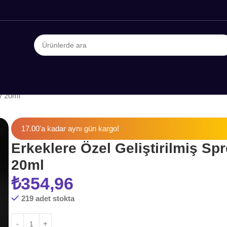
ey 20ml
17.00'a kadar aynı gün kargo!
Erkeklere Özel Geliştirilmiş Sp
20ml
₺
354,96
219 adet stokta