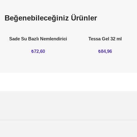
Beğenebileceğiniz Ürünler
Sade Su Bazlı Nemlendirici
Tessa Gel 32 ml
Jel 50ML
₺
72,60
₺
84,96