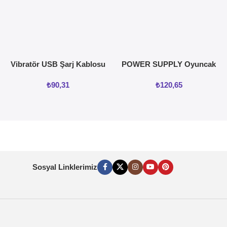
Vibratör USB Şarj Kablosu
POWER SUPPLY Oyuncak
ve vajinal Isıtıcı
₺
90,31
₺
120,65
Sosyal Linklerimiz