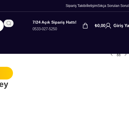
Sipariş Takibi
İletişim
Sıkça Sorulan Sorul
7/24 Açık Sipariş Hattı!
₺
0,00
Giriş Y
0533-027-5250
rey