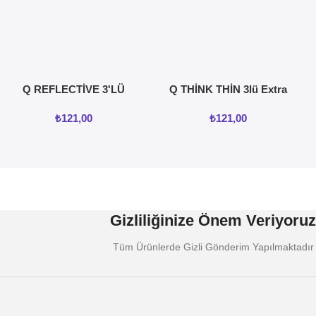
Q REFLECTİVE 3'LÜ
Q THİNK THİN 3lü Extra
KREMLİ TIRTIKLI
İnce Prezervatif
₺
121,00
₺
121,00
PREZERVATİF
Gizliliğinize Önem Veriyoruz
Tüm Ürünlerde Gizli Gönderim Yapılmaktadır