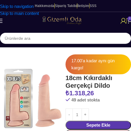
Skip to navigation
Hakkımızda
Sipariş Takibi
İletişim
SSS
Skip to main content
0
 Sayfa
KADINLARA ÖZEL ÜRÜNLER
Realistik Dildo & Vibratörler
17.00'a kadar aynı gün
kargo!
18cm Kıkırdaklı
Gerçekçi Dildo
₺
1.318,26
49 adet stokta
Sepete Ekle