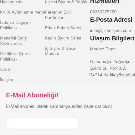
Hizmetleri
Hakkımızda
Kişisel Bakım & Sağlık
05330275250
KVKK Aydınlatma Metni
Feromon Etkili
Parfümler
E-Posta Adresi
İade ve Değişim
Politikası
Erkek Bakım Serisi
info@gizemlioda.com
Ulaşım Bilgileri
Mesafeli Satış
Kadın Bakım Serisi
Sözleşmesi
İç Giyim & Gece
Merkez Depo
Gizlilik ve Çerez
Modası
Politikası
Osmanağa, Yoğurtçu
Şükrü Sk. No:40/B,
S.S.S
34714 Kadıköy/İstanbul
İletişim
E-Mail Aboneliği!
E-Mail abonesi olarak kampanyalardan haberdar olun!