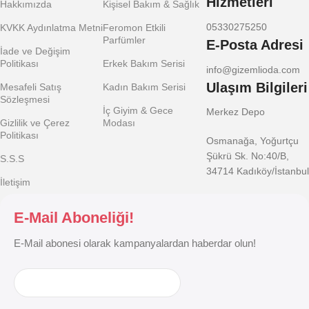
Hizmetleri
Hakkımızda
Kişisel Bakım & Sağlık
05330275250
KVKK Aydınlatma Metni
Feromon Etkili
Parfümler
E-Posta Adresi
İade ve Değişim
Politikası
Erkek Bakım Serisi
info@gizemlioda.com
Ulaşım Bilgileri
Mesafeli Satış
Kadın Bakım Serisi
Sözleşmesi
İç Giyim & Gece
Merkez Depo
Gizlilik ve Çerez
Modası
Politikası
Osmanağa, Yoğurtçu
Şükrü Sk. No:40/B,
S.S.S
34714 Kadıköy/İstanbul
İletişim
E-Mail Aboneliği!
E-Mail abonesi olarak kampanyalardan haberdar olun!