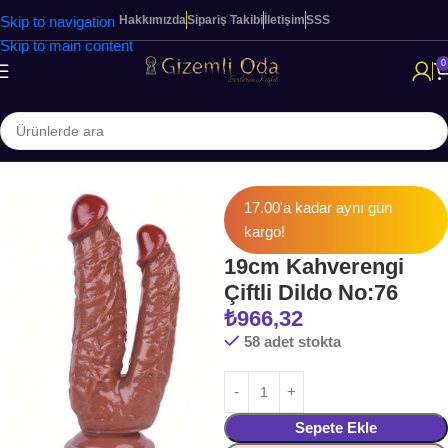
Skip to navigation
Hakkımızda
Sipariş Takibi
İletişim
SSS
Skip to main content
0
Ana Sayfa
KADINLARA ÖZEL ÜRÜNLER
Jel Dildolar
17.00'a kadar aynı gün
kargo!
19cm Kahverengi
Çiftli Dildo No:76
₺
966,32
58 adet stokta
Sepete Ekle