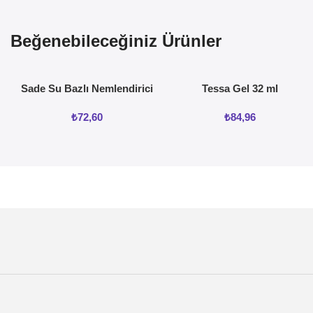
Beğenebileceğiniz Ürünler
Sade Su Bazlı Nemlendirici
Tessa Gel 32 ml
Jel 50ML
₺
72,60
₺
84,96