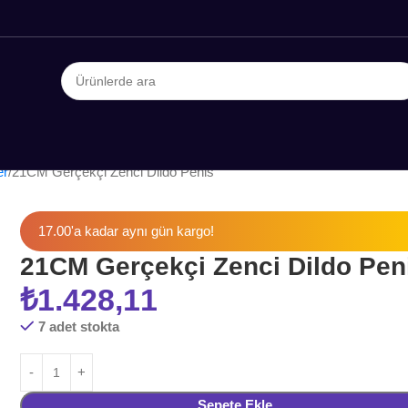
er
21CM Gerçekçi Zenci Dildo Penis
17.00'a kadar aynı gün kargo!
21CM Gerçekçi Zenci Dildo Pen
₺
1.428,11
7 adet stokta
Sepete Ekle