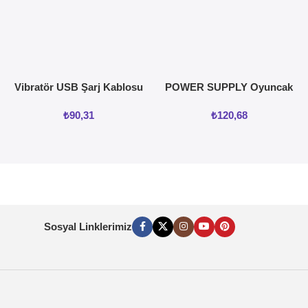
Vibratör USB Şarj Kablosu
POWER SUPPLY Oyuncak
ve vajinal Isıtıcı
₺
90,31
₺
120,68
Sosyal Linklerimiz