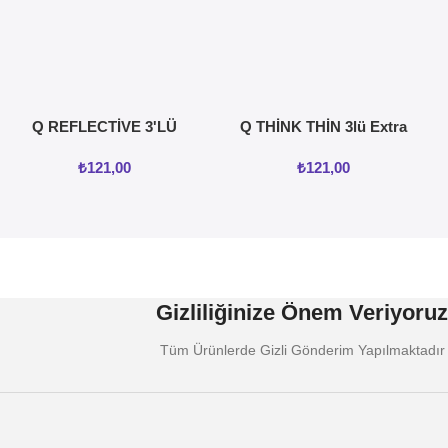
Q REFLECTİVE 3'LÜ
Q THİNK THİN 3lü Extra
KREMLİ TIRTIKLI
İnce Prezervatif
₺
121,00
₺
121,00
PREZERVATİF
Gizliliğinize Önem Veriyoruz
Tüm Ürünlerde Gizli Gönderim Yapılmaktadır