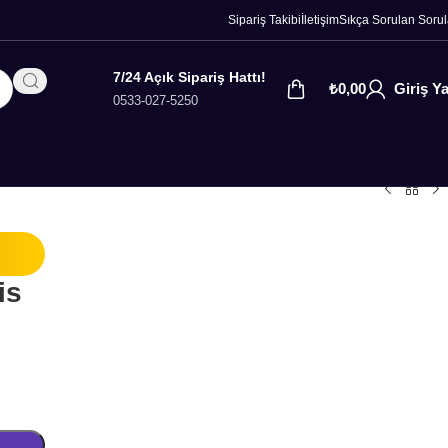
Sipariş Takibi
İletişim
Sıkça Sorulan Sorul
7/24 Açık Sipariş Hattı!
₺
0,00
Giriş Y
0533-027-5250
is