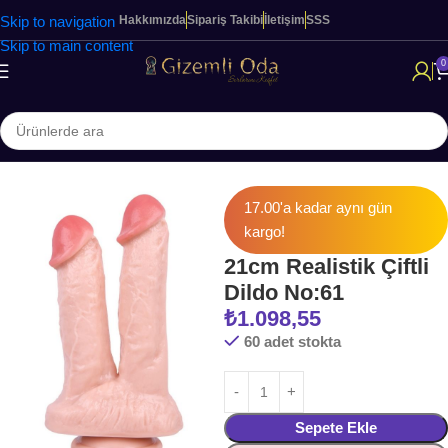
Skip to navigation
Hakkımızda
Sipariş Takibi
İletişim
SSS
Skip to main content
0
 Sayfa
KADINLARA ÖZEL ÜRÜNLER
Realistik Dildo & Vibratörler
17.00'a kadar aynı gün
kargo!
21cm Realistik Çiftli
Dildo No:61
₺
1.098,55
60 adet stokta
Sepete Ekle