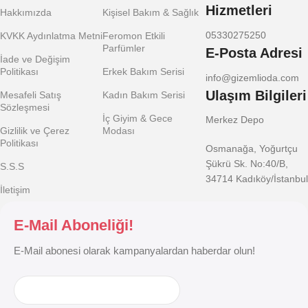
Hizmetleri
Hakkımızda
Kişisel Bakım & Sağlık
05330275250
KVKK Aydınlatma Metni
Feromon Etkili
Parfümler
E-Posta Adresi
İade ve Değişim
Politikası
Erkek Bakım Serisi
info@gizemlioda.com
Ulaşım Bilgileri
Mesafeli Satış
Kadın Bakım Serisi
Sözleşmesi
İç Giyim & Gece
Merkez Depo
Gizlilik ve Çerez
Modası
Politikası
Osmanağa, Yoğurtçu
Şükrü Sk. No:40/B,
S.S.S
34714 Kadıköy/İstanbul
İletişim
E-Mail Aboneliği!
E-Mail abonesi olarak kampanyalardan haberdar olun!