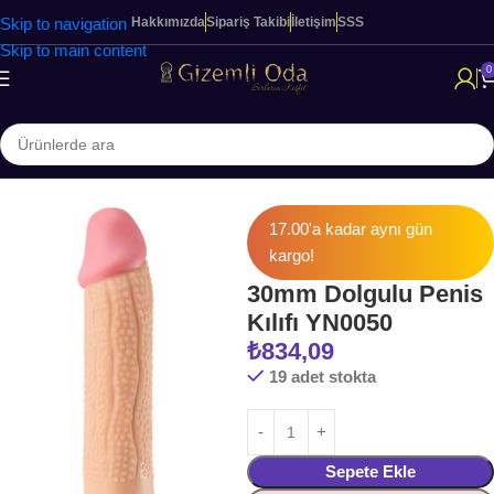
Skip to navigation
Hakkımızda
Sipariş Takibi
İletişim
SSS
Skip to main content
0
Ana Sayfa
Halka & Kılıflar
17.00'a kadar aynı gün
kargo!
30mm Dolgulu Penis
Kılıfı YN0050
₺
834,09
19 adet stokta
Sepete Ekle