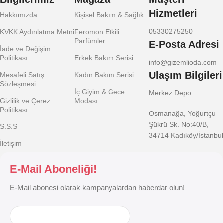
Hizmetleri
Hakkımızda
Kişisel Bakım & Sağlık
05330275250
KVKK Aydınlatma Metni
Feromon Etkili
Parfümler
E-Posta Adresi
İade ve Değişim
Politikası
Erkek Bakım Serisi
info@gizemlioda.com
Ulaşım Bilgileri
Mesafeli Satış
Kadın Bakım Serisi
Sözleşmesi
İç Giyim & Gece
Merkez Depo
Gizlilik ve Çerez
Modası
Politikası
Osmanağa, Yoğurtçu
Şükrü Sk. No:40/B,
S.S.S
34714 Kadıköy/İstanbul
İletişim
E-Mail Aboneliği!
E-Mail abonesi olarak kampanyalardan haberdar olun!