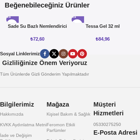
Beğenebileceğiniz Ürünler
Sade Su Bazlı Nemlendirici
Tessa Gel 32 ml
Jel 50ML
₺
72,60
₺
84,96
Sosyal Linklerimiz
Gizliliğinize Önem Veriyoruz
Tüm Ürünlerde Gizli Gönderim Yapılmaktadır
Bilgilerimiz
Mağaza
Müşteri
Hizmetleri
Hakkımızda
Kişisel Bakım & Sağlık
05330275250
KVKK Aydınlatma Metni
Feromon Etkili
Parfümler
E-Posta Adresi
İade ve Değişim