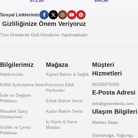
₺
72,60
₺
84,96
Sosyal Linklerimiz
Gizliliğinize Önem Veriyoruz
Tüm Ürünlerde Gizli Gönderim Yapılmaktadır
Bilgilerimiz
Mağaza
Müşteri
Hizmetleri
Hakkımızda
Kişisel Bakım & Sağlık
05330275250
KVKK Aydınlatma Metni
Feromon Etkili
Parfümler
E-Posta Adresi
İade ve Değişim
Politikası
Erkek Bakım Serisi
info@gizemlioda.com
Ulaşım Bilgileri
Mesafeli Satış
Kadın Bakım Serisi
Sözleşmesi
İç Giyim & Gece
Merkez Depo
Gizlilik ve Çerez
Modası
Politikası
Osmanağa, Yoğurtçu