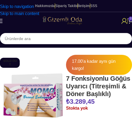
Skip to navigation
Hakkımızda
Sipariş Takibi
İletişim
SSS
Skip to main content
0
Ana Sayfa
KADINLARA ÖZEL ÜRÜNLER
Modern Vibratörler
17.00'a kadar aynı gün
SOLD OU
T
kargo!
7 Fonksiyonlu Göğüs
Uyarıcı (Titreşimli &
Döner Başlıklı)
₺
3.289,45
Stokta yok