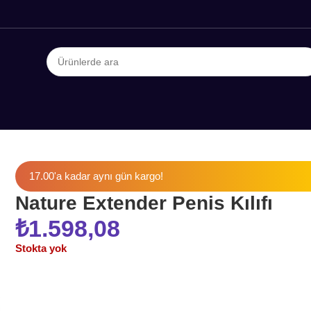
17.00'a kadar aynı gün kargo!
Nature Extender Penis Kılıfı
₺
1.598,08
Stokta yok