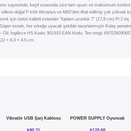
ft kısmı sayesinde, keşif sırasında size tam uyum ve maksimum kontrol sa
e silikon doğal P kılıfı Almanya ve ABD’den ithal edilmiş çok yüksek ka
k için üstün kaliteli extender Toplam uzunluk 7” (17,8 cm) Pi 2 inç (5
Süper esnek, her erkeğe uyacak şekilde tasarlanmıştır Kolay penetras
ar: – Dil: İngilizce HS Kodu: 901910 EAN Kodu: Ten rengi: 69702609
 22 × 8.3 × 4.5 cm
Vibratör USB Şarj Kablosu
POWER SUPPLY Oyuncak
ve vajinal Isıtıcı
₺
90,31
₺
120,68