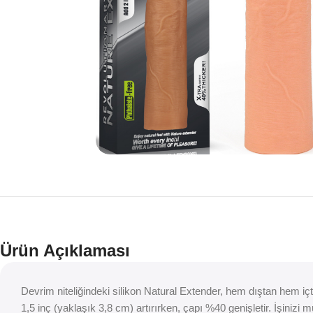
Ürün Açıklaması
Devrim niteliğindeki silikon Natural Extender, hem dıştan hem içte
1,5 inç (yaklaşık 3,8 cm) artırırken, çapı %40 genişletir. İşiniz