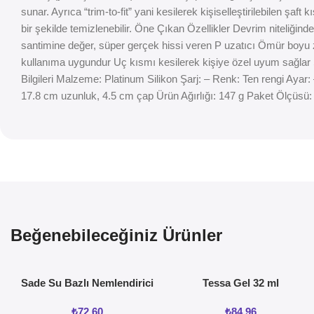
sunar. Ayrıca “trim-to-fit” yani kesilerek kişiselleştirilebilen şa
bir şekilde temizlenebilir. Öne Çıkan Özellikler Devrim niteliğind
santimine değer, süper gerçek hissi veren P uzatıcı Ömür boyu zev
kullanıma uygundur Uç kısmı kesilerek kişiye özel uyum sağlar 
Bilgileri Malzeme: Platinum Silikon Şarj: – Renk: Ten rengi Ay
17.8 cm uzunluk, 4.5 cm çap Ürün Ağırlığı: 147 g Paket Ölçüsü:
Beğenebileceğiniz Ürünler
Sade Su Bazlı Nemlendirici
Tessa Gel 32 ml
Jel 50ML
₺
72,60
₺
84,96