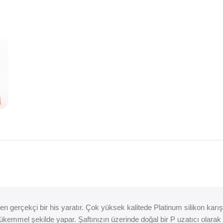
n gerçekçi bir his yaratır. Çok yüksek kalitede Platinum silikon karışım
i mükemmel şekilde yapar. Şaftınızın üzerinde doğal bir P uzatıcı olar