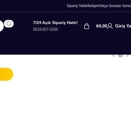
Sipariş Takibi
İletişim
Sıkça Sorulan Sorul
7/24 Açık Sipariş Hattı!
₺
0,00
Giriş Y
0533-027-5250