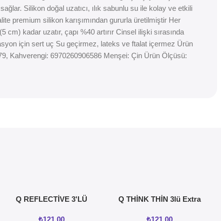
ğlar. Silikon doğal uzatıcı, ılık sabunlu su ile kolay ve etkili
lite premium silikon karışımından gururla üretilmiştir Her
 cm) kadar uzatır, çapı %40 artırır Cinsel ilişki sırasında
yon için sert uç Su geçirmez, lateks ve ftalat içermez Ürün
06579, Kahverengi: 6970260906586 Menşei: Çin Ürün Ölçüsü:
Q REFLECTİVE 3'LÜ
Q THİNK THİN 3lü Extra
KREMLİ TIRTIKLI
İnce Prezervatif
₺
121,00
₺
121,00
PREZERVATİF