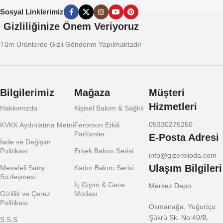
Sosyal Linklerimiz
Gizliliğinize Önem Veriyoruz
Tüm Ürünlerde Gizli Gönderim Yapılmaktadır
Bilgilerimiz
Mağaza
Müşteri
Hizmetleri
Hakkımızda
Kişisel Bakım & Sağlık
05330275250
KVKK Aydınlatma Metni
Feromon Etkili
Parfümler
E-Posta Adresi
İade ve Değişim
Politikası
Erkek Bakım Serisi
info@gizemlioda.com
Ulaşım Bilgileri
Mesafeli Satış
Kadın Bakım Serisi
Sözleşmesi
İç Giyim & Gece
Merkez Depo
Gizlilik ve Çerez
Modası
Politikası
Osmanağa, Yoğurtçu
Şükrü Sk. No:40/B,
S.S.S