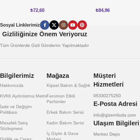
Jel 50ML
₺
72,60
₺
84,96
Sosyal Linklerimiz
Gizliliğinize Önem Veriyoruz
Tüm Ürünlerde Gizli Gönderim Yapılmaktadır
Bilgilerimiz
Mağaza
Müşteri
Hizmetleri
Hakkımızda
Kişisel Bakım & Sağlık
05330275250
KVKK Aydınlatma Metni
Feromon Etkili
Parfümler
E-Posta Adresi
İade ve Değişim
Politikası
Erkek Bakım Serisi
info@gizemlioda.com
Ulaşım Bilgileri
Mesafeli Satış
Kadın Bakım Serisi
Sözleşmesi
İç Giyim & Gece
Merkez Depo
Gizlilik ve Çerez
Modası