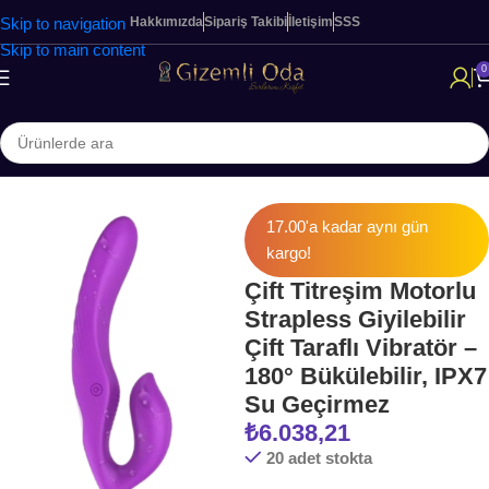
Skip to navigation
Hakkımızda
Sipariş Takibi
İletişim
SSS
Skip to main content
0
Ana Sayfa
KADINLARA ÖZEL ÜRÜNLER
Modern Vibratörler
17.00'a kadar aynı gün
kargo!
Çift Titreşim Motorlu
Strapless Giyilebilir
Çift Taraflı Vibratör –
180° Bükülebilir, IPX7
Su Geçirmez
₺
6.038,21
20 adet stokta