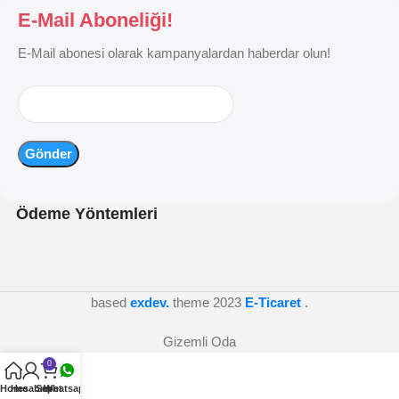
E-Mail Aboneliği!
E-Mail abonesi olarak kampanyalardan haberdar olun!
Ödeme Yöntemleri
based
exdev.
theme
2023
E-Ticaret
.
Gizemli Oda
0
Home
Hesabım
Sepet
Whatsapp