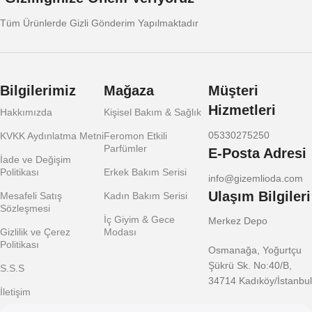
Tüm Ürünlerde Gizli Gönderim Yapılmaktadır
Bilgilerimiz
Mağaza
Müşteri
Hizmetleri
Hakkımızda
Kişisel Bakım & Sağlık
05330275250
KVKK Aydınlatma Metni
Feromon Etkili
Parfümler
E-Posta Adresi
İade ve Değişim
Politikası
Erkek Bakım Serisi
info@gizemlioda.com
Ulaşım Bilgileri
Mesafeli Satış
Kadın Bakım Serisi
Sözleşmesi
İç Giyim & Gece
Merkez Depo
Gizlilik ve Çerez
Modası
Politikası
Osmanağa, Yoğurtçu
Şükrü Sk. No:40/B,
S.S.S
34714 Kadıköy/İstanbul
İletişim