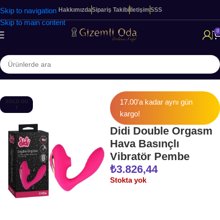
Skip to navigation
Hakkımızda
Sipariş Takibi
İletişim
SSS
Skip to main content
0
Ana Sayfa
KADINLARA ÖZEL ÜRÜNLER
Modern Vibratörler
17.00'a kadar aynı gün
SOLD OU
T
kargo!
Didi Double Orgasm
Hava Basınçlı
Vibratör Pembe
₺
3.826,44
Stokta yok