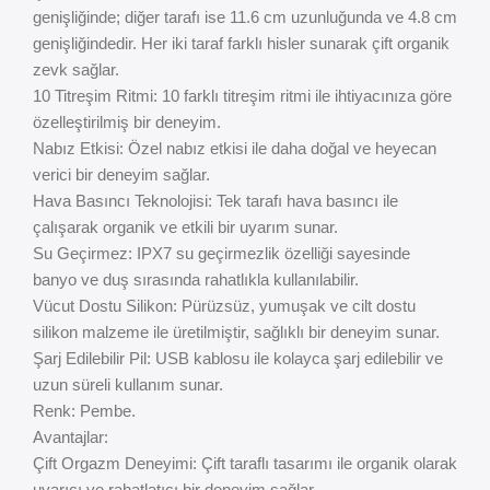
genişliğinde; diğer tarafı ise 11.6 cm uzunluğunda ve 4.8 cm
genişliğindedir. Her iki taraf farklı hisler sunarak çift organik
zevk sağlar.
10 Titreşim Ritmi: 10 farklı titreşim ritmi ile ihtiyacınıza göre
özelleştirilmiş bir deneyim.
Nabız Etkisi: Özel nabız etkisi ile daha doğal ve heyecan
verici bir deneyim sağlar.
Hava Basıncı Teknolojisi: Tek tarafı hava basıncı ile
çalışarak organik ve etkili bir uyarım sunar.
Su Geçirmez: IPX7 su geçirmezlik özelliği sayesinde
banyo ve duş sırasında rahatlıkla kullanılabilir.
Vücut Dostu Silikon: Pürüzsüz, yumuşak ve cilt dostu
silikon malzeme ile üretilmiştir, sağlıklı bir deneyim sunar.
Şarj Edilebilir Pil: USB kablosu ile kolayca şarj edilebilir ve
uzun süreli kullanım sunar.
Renk: Pembe.
Avantajlar:
Çift Orgazm Deneyimi: Çift taraflı tasarımı ile organik olarak
uyarıcı ve rahatlatıcı bir deneyim sağlar.