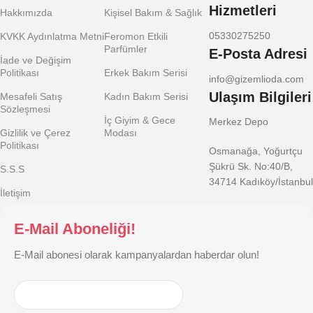
Hizmetleri
Hakkımızda
Kişisel Bakım & Sağlık
05330275250
KVKK Aydınlatma Metni
Feromon Etkili
Parfümler
E-Posta Adresi
İade ve Değişim
Politikası
Erkek Bakım Serisi
info@gizemlioda.com
Ulaşım Bilgileri
Mesafeli Satış
Kadın Bakım Serisi
Sözleşmesi
İç Giyim & Gece
Merkez Depo
Gizlilik ve Çerez
Modası
Politikası
Osmanağa, Yoğurtçu
Şükrü Sk. No:40/B,
S.S.S
34714 Kadıköy/İstanbul
İletişim
E-Mail Aboneliği!
E-Mail abonesi olarak kampanyalardan haberdar olun!