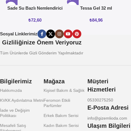
Sade Su Bazlı Nemlendirici
Tessa Gel 32 ml
Jel 50ML
₺
72,60
₺
84,96
Sosyal Linklerimiz
Gizliliğinize Önem Veriyoruz
Tüm Ürünlerde Gizli Gönderim Yapılmaktadır
Bilgilerimiz
Mağaza
Müşteri
Hizmetleri
Hakkımızda
Kişisel Bakım & Sağlık
05330275250
KVKK Aydınlatma Metni
Feromon Etkili
Parfümler
E-Posta Adresi
İade ve Değişim
Politikası
Erkek Bakım Serisi
info@gizemlioda.com
Ulaşım Bilgileri
Mesafeli Satış
Kadın Bakım Serisi
Sözleşmesi