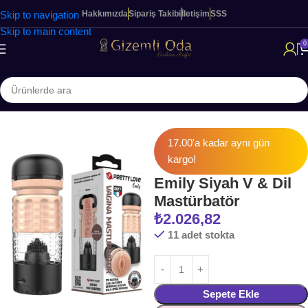
Skip to navigation
Hakkımızda
Sipariş Takibi
İletişim
SSS
Skip to main content
0
Ana Sayfa
ERKEKLERE ÖZEL ÜRÜNLER
Vajina & Mastürbatörler
17.00'a kadar aynı gün
kargo!
Emily Siyah V & Dil
Mastürbatör
₺
2.026,82
11 adet stokta
Sepete Ekle