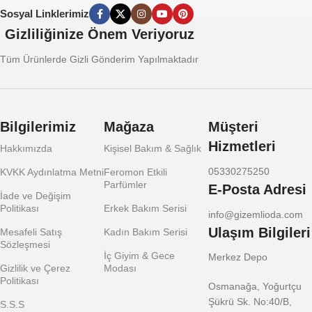
Sosyal Linklerimiz
Gizliliğinize Önem Veriyoruz
Tüm Ürünlerde Gizli Gönderim Yapılmaktadır
Bilgilerimiz
Mağaza
Müşteri
Hizmetleri
Hakkımızda
Kişisel Bakım & Sağlık
05330275250
KVKK Aydınlatma Metni
Feromon Etkili
Parfümler
E-Posta Adresi
İade ve Değişim
Politikası
Erkek Bakım Serisi
info@gizemlioda.com
Ulaşım Bilgileri
Mesafeli Satış
Kadın Bakım Serisi
Sözleşmesi
İç Giyim & Gece
Merkez Depo
Gizlilik ve Çerez
Modası
Politikası
Osmanağa, Yoğurtçu
Şükrü Sk. No:40/B,
S.S.S