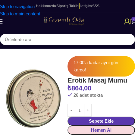
Skip to navigation
Hakkımızda
Sipariş Takibi
İletişim
SSS
Skip to main content
0
Ana Sayfa
KİŞİSEL BAKIM & SAĞLIK
Vücut & Masaj Yağları
17.00'a kadar aynı gün
kargo!
Erotik Masaj Mumu
₺
864,00
26 adet stokta
Sepete Ekle
Hemen Al