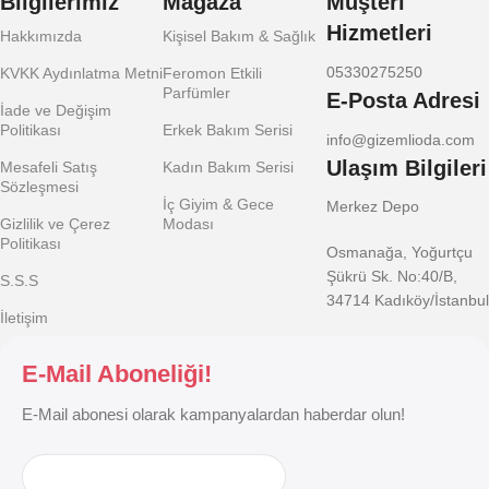
Bilgilerimiz
Mağaza
Müşteri
Hizmetleri
Hakkımızda
Kişisel Bakım & Sağlık
05330275250
KVKK Aydınlatma Metni
Feromon Etkili
Parfümler
E-Posta Adresi
İade ve Değişim
Politikası
Erkek Bakım Serisi
info@gizemlioda.com
Ulaşım Bilgileri
Mesafeli Satış
Kadın Bakım Serisi
Sözleşmesi
İç Giyim & Gece
Merkez Depo
Gizlilik ve Çerez
Modası
Politikası
Osmanağa, Yoğurtçu
Şükrü Sk. No:40/B,
S.S.S
34714 Kadıköy/İstanbul
İletişim
E-Mail Aboneliği!
E-Mail abonesi olarak kampanyalardan haberdar olun!