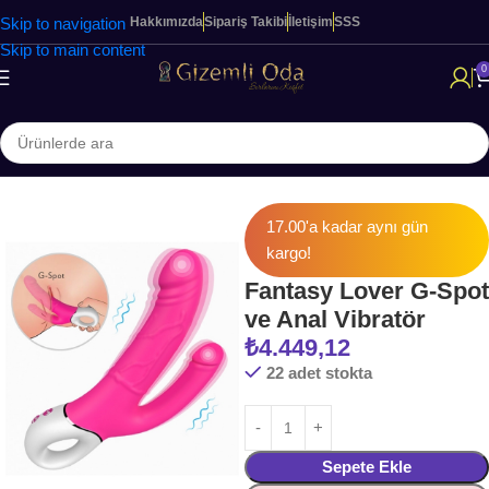
Skip to navigation
Hakkımızda
Sipariş Takibi
İletişim
SSS
Skip to main content
0
Ana Sayfa
KADINLARA ÖZEL ÜRÜNLER
Modern Vibratörler
17.00'a kadar aynı gün
kargo!
Fantasy Lover G-Spot
ve Anal Vibratör
₺
4.449,12
22 adet stokta
Sepete Ekle