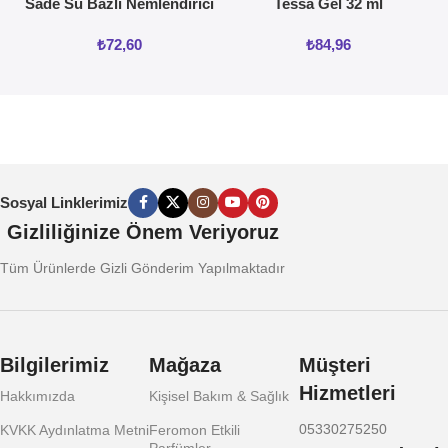
Sade Su Bazlı Nemlendirici
Tessa Gel 32 ml
Jel 50ML
₺
72,60
₺
84,96
Sosyal Linklerimiz
Gizliliğinize Önem Veriyoruz
Tüm Ürünlerde Gizli Gönderim Yapılmaktadır
Bilgilerimiz
Mağaza
Müşteri
Hizmetleri
Hakkımızda
Kişisel Bakım & Sağlık
05330275250
KVKK Aydınlatma Metni
Feromon Etkili
Parfümler