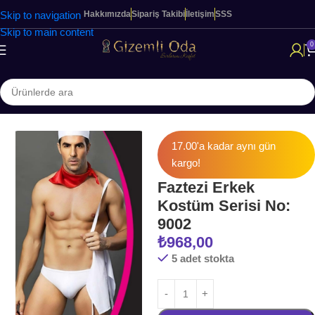
Skip to navigation
Hakkımızda
Sipariş Takibi
İletişim
SSS
Skip to main content
0
Ana Sayfa
FANTEZİ & İÇ GİYİM
17.00'a kadar aynı gün
kargo!
Faztezi Erkek
Kostüm Serisi No:
9002
₺
968,00
5 adet stokta