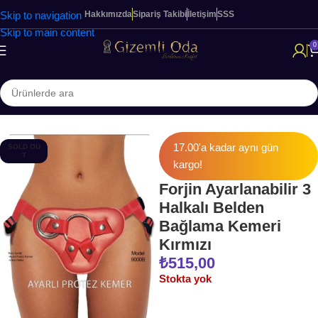
Skip to navigation
Hakkımızda
Sipariş Takibi
İletişim
SSS
Skip to main content
0
Ana Sayfa
KADINLARA ÖZEL ÜRÜNLER
Belden Bağlamalılar
17.00'a kadar aynı gün
SOLD OU
T
kargo!
Forjin Ayarlanabilir 3
Halkalı Belden
Bağlama Kemeri
Kırmızı
₺
515,00
Stokta yok