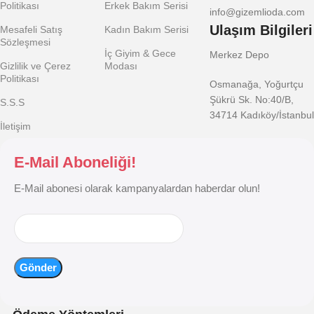
Politikası
Erkek Bakım Serisi
info@gizemlioda.com
Ulaşım Bilgileri
Mesafeli Satış
Kadın Bakım Serisi
Sözleşmesi
İç Giyim & Gece
Merkez Depo
Gizlilik ve Çerez
Modası
Politikası
Osmanağa, Yoğurtçu
Şükrü Sk. No:40/B,
S.S.S
34714 Kadıköy/İstanbul
İletişim
E-Mail Aboneliği!
E-Mail abonesi olarak kampanyalardan haberdar olun!