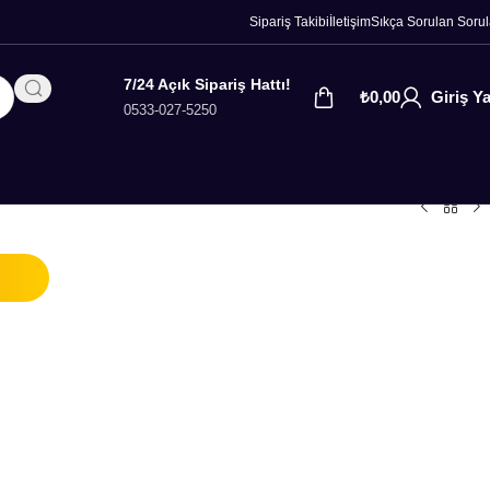
Sipariş Takibi
İletişim
Sıkça Sorulan Sorul
7/24 Açık Sipariş Hattı!
₺
0,00
Giriş Y
0533-027-5250