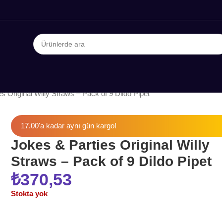
s Original Willy Straws – Pack of 9 Dildo Pipet
17.00'a kadar aynı gün kargo!
Jokes & Parties Original Willy
Straws – Pack of 9 Dildo Pipet
₺
370,53
Stokta yok