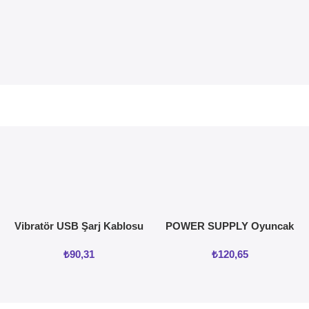
Vibratör USB Şarj Kablosu
POWER SUPPLY Oyuncak
ve vajinal Isıtıcı
₺
90,31
₺
120,65