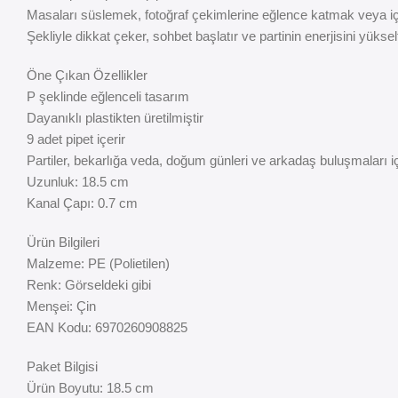
Masaları süslemek, fotoğraf çekimlerine eğlence katmak veya içki
Şekliyle dikkat çeker, sohbet başlatır ve partinin enerjisini yükselt
Öne Çıkan Özellikler
P şeklinde eğlenceli tasarım
Dayanıklı plastikten üretilmiştir
9 adet pipet içerir
Partiler, bekarlığa veda, doğum günleri ve arkadaş buluşmaları i
Uzunluk: 18.5 cm
Kanal Çapı: 0.7 cm
Ürün Bilgileri
Malzeme: PE (Polietilen)
Renk: Görseldeki gibi
Menşei: Çin
EAN Kodu: 6970260908825
Paket Bilgisi
Ürün Boyutu: 18.5 cm