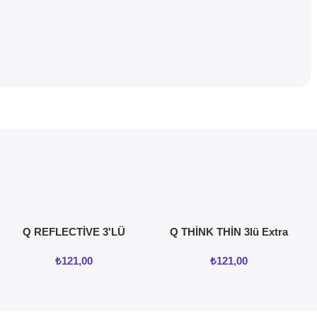
Q REFLECTİVE 3'LÜ
Q THİNK THİN 3lü Extra
KREMLİ TIRTIKLI
İnce Prezervatif
₺
121,00
₺
121,00
PREZERVATİF