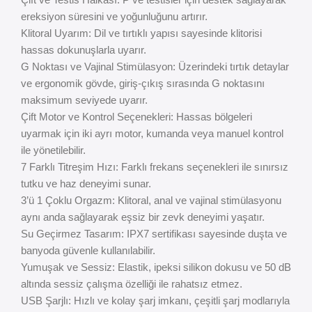
ereksiyon süresini ve yoğunluğunu artırır.
Klitoral Uyarım: Dil ve tırtıklı yapısı sayesinde klitorisi
hassas dokunuşlarla uyarır.
G Noktası ve Vajinal Stimülasyon: Üzerindeki tırtık detaylar
ve ergonomik gövde, giriş-çıkış sırasında G noktasını
maksimum seviyede uyarır.
Çift Motor ve Kontrol Seçenekleri: Hassas bölgeleri
uyarmak için iki ayrı motor, kumanda veya manuel kontrol
ile yönetilebilir.
7 Farklı Titreşim Hızı: Farklı frekans seçenekleri ile sınırsız
tutku ve haz deneyimi sunar.
3’ü 1 Çoklu Orgazm: Klitoral, anal ve vajinal stimülasyonu
aynı anda sağlayarak eşsiz bir zevk deneyimi yaşatır.
Su Geçirmez Tasarım: IPX7 sertifikası sayesinde duşta ve
banyoda güvenle kullanılabilir.
Yumuşak ve Sessiz: Elastik, ipeksi silikon dokusu ve 50 dB
altında sessiz çalışma özelliği ile rahatsız etmez.
USB Şarjlı: Hızlı ve kolay şarj imkanı, çeşitli şarj modlarıyla