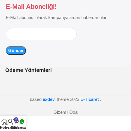
E-Mail Aboneliği!
E-Mail abonesi olarak kampanyalardan haberdar olun!
Ödeme Yöntemleri
based
exdev.
theme
2023
E-Ticaret
.
Gizemli Oda
0
Home
Hesabım
Sepet
Whatsapp