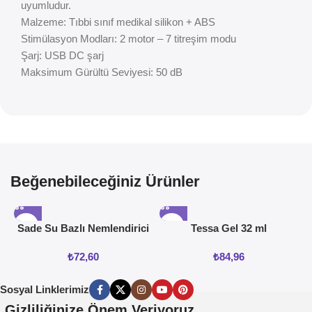
uyumludur.
Malzeme: Tıbbi sınıf medikal silikon + ABS
Stimülasyon Modları: 2 motor – 7 titreşim modu
Şarj: USB DC şarj
Maksimum Gürültü Seviyesi: 50 dB
Beğenebileceğiniz Ürünler
Sade Su Bazlı Nemlendirici
Tessa Gel 32 ml
Jel 50ML
₺
72,60
₺
84,96
Sosyal Linklerimiz
Gizliliğinize Önem Veriyoruz