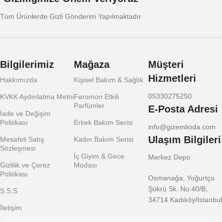
Tüm Ürünlerde Gizli Gönderim Yapılmaktadır
Bilgilerimiz
Mağaza
Müşteri
Hizmetleri
Hakkımızda
Kişisel Bakım & Sağlık
05330275250
KVKK Aydınlatma Metni
Feromon Etkili
Parfümler
E-Posta Adresi
İade ve Değişim
Politikası
Erkek Bakım Serisi
info@gizemlioda.com
Ulaşım Bilgileri
Mesafeli Satış
Kadın Bakım Serisi
Sözleşmesi
İç Giyim & Gece
Merkez Depo
Gizlilik ve Çerez
Modası
Politikası
Osmanağa, Yoğurtçu
Şükrü Sk. No:40/B,
S.S.S
34714 Kadıköy/İstanbul
İletişim