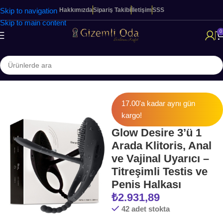
Skip to navigation
Hakkımızda
Sipariş Takibi
İletişim
SSS
Skip to main content
0
Ana Sayfa
Halka & Kılıflar
17.00'a kadar aynı gün
kargo!
Glow Desire 3’ü 1
Arada Klitoris, Anal
ve Vajinal Uyarıcı –
Titreşimli Testis ve
Penis Halkası
₺
2.931,89
42 adet stokta