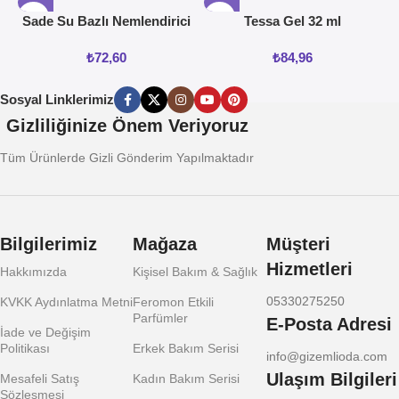
Sade Su Bazlı Nemlendirici
Tessa Gel 32 ml
Jel 50ML
₺
72,60
₺
84,96
Sosyal Linklerimiz
Gizliliğinize Önem Veriyoruz
Tüm Ürünlerde Gizli Gönderim Yapılmaktadır
Bilgilerimiz
Mağaza
Müşteri
Hizmetleri
Hakkımızda
Kişisel Bakım & Sağlık
05330275250
KVKK Aydınlatma Metni
Feromon Etkili
Parfümler
E-Posta Adresi
İade ve Değişim
Politikası
Erkek Bakım Serisi
info@gizemlioda.com
Ulaşım Bilgileri
Mesafeli Satış
Kadın Bakım Serisi
Sözleşmesi