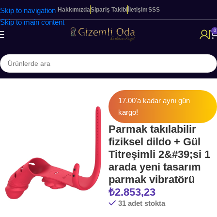
Skip to navigation
Hakkımızda
Sipariş Takibi
İletişim
SSS
Skip to main content
0
 Sayfa
KADINLARA ÖZEL ÜRÜNLER
Realistik Dildo & Vibratörler
17.00'a kadar aynı gün
kargo!
Parmak takılabilir
fiziksel dildo + Gül
Titreşimli 2&#39;si 1
arada yeni tasarım
parmak vibratörü
₺
2.853,23
31 adet stokta