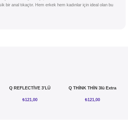
ik bir anal tıkaçtır. Hem erkek hem kadınlar için ideal olan bu
Q REFLECTİVE 3'LÜ
Q THİNK THİN 3lü Extra
KREMLİ TIRTIKLI
İnce Prezervatif
₺
121,00
₺
121,00
PREZERVATİF