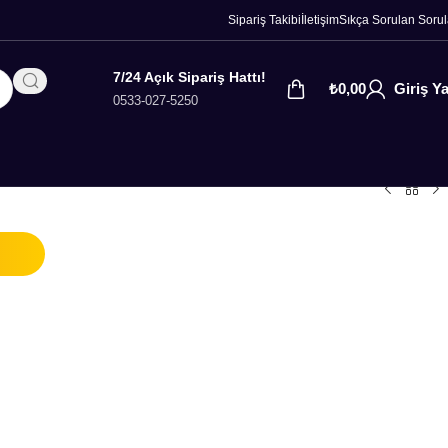
Sipariş Takibi
İletişim
Sıkça Sorulan Sorul
7/24 Açık Sipariş Hattı!
₺
0,00
Giriş Y
0533-027-5250