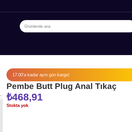
17.00'a kadar aynı gün kargo!
Pembe Butt Plug Anal Tıkaç
₺
468,91
Stokta yok