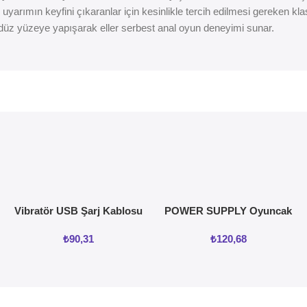
yarımın keyfini çıkaranlar için kesinlikle tercih edilmesi gereken klas
 düz yüzeye yapışarak eller serbest anal oyun deneyimi sunar.
Vibratör USB Şarj Kablosu
POWER SUPPLY Oyuncak
ve vajinal Isıtıcı
₺
90,31
₺
120,68