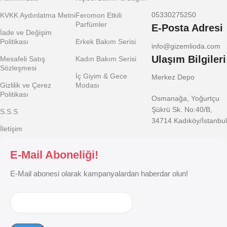
05330275250
KVKK Aydınlatma Metni
Feromon Etkili
Parfümler
E-Posta Adresi
İade ve Değişim
Politikası
Erkek Bakım Serisi
info@gizemlioda.com
Ulaşım Bilgileri
Mesafeli Satış
Kadın Bakım Serisi
Sözleşmesi
İç Giyim & Gece
Merkez Depo
Gizlilik ve Çerez
Modası
Politikası
Osmanağa, Yoğurtçu
Şükrü Sk. No:40/B,
S.S.S
34714 Kadıköy/İstanbul
İletişim
E-Mail Aboneliği!
E-Mail abonesi olarak kampanyalardan haberdar olun!