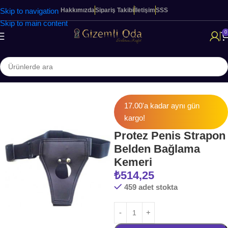
Skip to navigation
Hakkımızda
Sipariş Takibi
İletişim
SSS
Skip to main content
0
Ana Sayfa
KADINLARA ÖZEL ÜRÜNLER
Belden Bağlamalılar
17.00'a kadar aynı gün
kargo!
Protez Penis Strapon
Belden Bağlama
Kemeri
₺
514,25
459 adet stokta