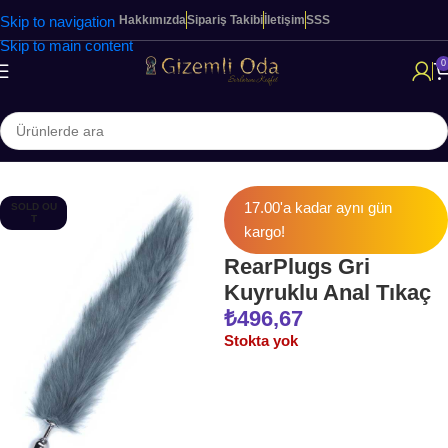
Skip to navigation
Hakkımızda
Sipariş Takibi
İletişim
SSS
Skip to main content
0
Ana Sayfa
ANAL OYUNCAKLAR
17.00'a kadar aynı gün
SOLD OU
T
kargo!
RearPlugs Gri
Kuyruklu Anal Tıkaç
₺
496,67
Stokta yok