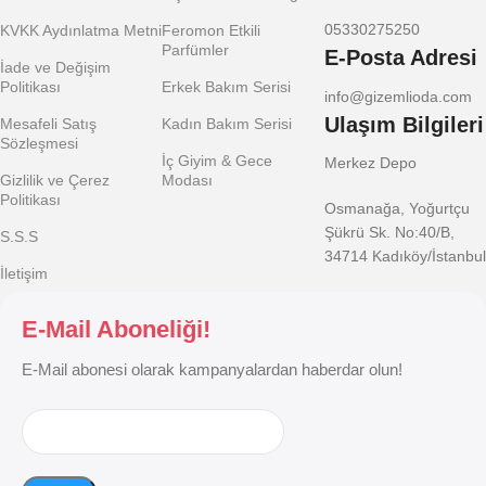
05330275250
KVKK Aydınlatma Metni
Feromon Etkili
Parfümler
E-Posta Adresi
İade ve Değişim
Politikası
Erkek Bakım Serisi
info@gizemlioda.com
Ulaşım Bilgileri
Mesafeli Satış
Kadın Bakım Serisi
Sözleşmesi
İç Giyim & Gece
Merkez Depo
Gizlilik ve Çerez
Modası
Politikası
Osmanağa, Yoğurtçu
Şükrü Sk. No:40/B,
S.S.S
34714 Kadıköy/İstanbul
İletişim
E-Mail Aboneliği!
E-Mail abonesi olarak kampanyalardan haberdar olun!