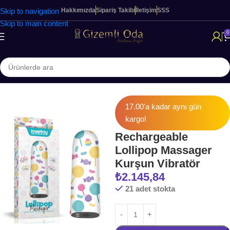
Skip to navigation
Hakkımızda
Sipariş Takibi
İletişim
SSS
Skip to main content
0
Ana Sayfa
KADINLARA ÖZEL ÜRÜNLER
Modern Vibratörler
17.00'a kadar aynı gün
kargo!
Rechargeable
Lollipop Massager
Kurşun Vibratör
₺
2.145,84
21 adet stokta