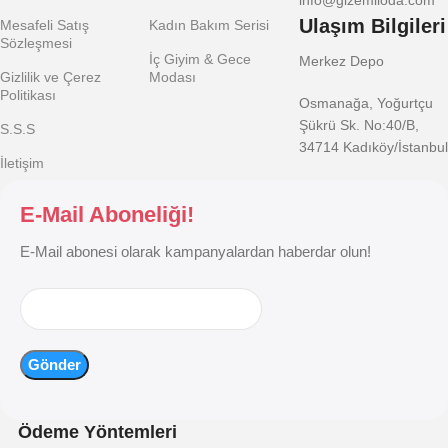
info@gizemlioda.com
Ulaşım Bilgileri
Mesafeli Satış
Kadın Bakım Serisi
Sözleşmesi
İç Giyim & Gece
Merkez Depo
Gizlilik ve Çerez
Modası
Politikası
Osmanağa, Yoğurtçu
Şükrü Sk. No:40/B,
S.S.S
34714 Kadıköy/İstanbul
İletişim
E-Mail Aboneliği!
E-Mail abonesi olarak kampanyalardan haberdar olun!
Ödeme Yöntemleri