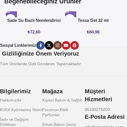
Beğenebileceğiniz Ürünler
Sade Su Bazlı Nemlendirici
Tessa Gel 32 ml
Jel 50ML
₺
72,60
₺
84,96
Sosyal Linklerimiz
Gizliliğinize Önem Veriyoruz
Tüm Ürünlerde Gizli Gönderim Yapılmaktadır
Bilgilerimiz
Mağaza
Müşteri
Hizmetleri
Hakkımızda
Kişisel Bakım & Sağlık
05330275250
KVKK Aydınlatma Metni
Feromon Etkili
Parfümler
E-Posta Adresi
İade ve Değişim
Politikası
Erkek Bakım Serisi