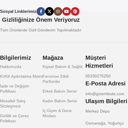
Sosyal Linklerimiz
Gizliliğinize Önem Veriyoruz
Tüm Ürünlerde Gizli Gönderim Yapılmaktadır
Bilgilerimiz
Mağaza
Müşteri
Hizmetleri
Hakkımızda
Kişisel Bakım & Sağlık
05330275250
KVKK Aydınlatma Metni
Feromon Etkili
Parfümler
E-Posta Adresi
İade ve Değişim
Politikası
Erkek Bakım Serisi
info@gizemlioda.com
Ulaşım Bilgileri
Mesafeli Satış
Kadın Bakım Serisi
Sözleşmesi
İç Giyim & Gece
Merkez Depo
Gizlilik ve Çerez
Modası
Politikası
Osmanağa, Yoğurtçu