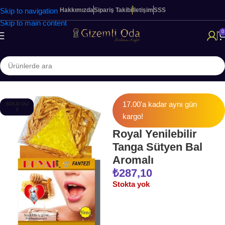
Skip to navigation
Hakkımızda
Sipariş Takibi
İletişim
SSS
Skip to main content
0
Ana Sayfa
FANTEZİ & İÇ GİYİM
17.00'a kadar aynı gün
SOLD OU
T
kargo!
Royal Yenilebilir
Tanga Sütyen Bal
Aromalı
₺
287,10
Stokta yok