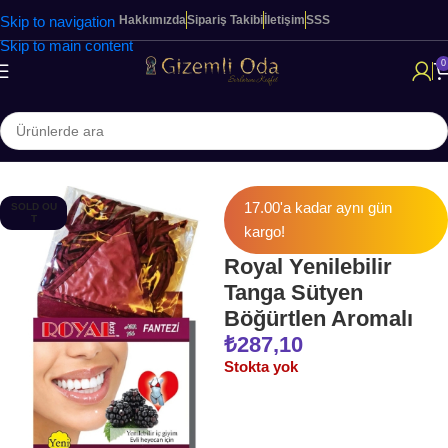
Skip to navigation
Hakkımızda
Sipariş Takibi
İletişim
SSS
Skip to main content
0
Ana Sayfa
FANTEZİ & İÇ GİYİM
17.00'a kadar aynı gün
SOLD OU
T
kargo!
Royal Yenilebilir
Tanga Sütyen
Böğürtlen Aromalı
₺
287,10
Stokta yok