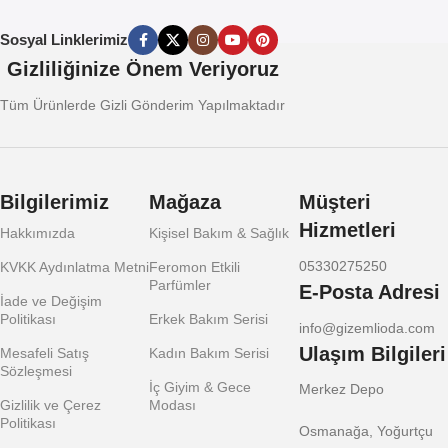
Sosyal Linklerimiz
Gizliliğinize Önem Veriyoruz
Tüm Ürünlerde Gizli Gönderim Yapılmaktadır
Bilgilerimiz
Mağaza
Müşteri
Hizmetleri
Hakkımızda
Kişisel Bakım & Sağlık
05330275250
KVKK Aydınlatma Metni
Feromon Etkili
Parfümler
E-Posta Adresi
İade ve Değişim
Politikası
Erkek Bakım Serisi
info@gizemlioda.com
Ulaşım Bilgileri
Mesafeli Satış
Kadın Bakım Serisi
Sözleşmesi
İç Giyim & Gece
Merkez Depo
Gizlilik ve Çerez
Modası
Politikası
Osmanağa, Yoğurtçu