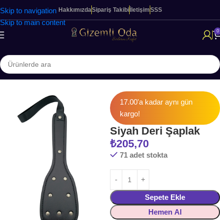
Skip to navigation
Hakkımızda
Sipariş Takibi
İletişim
SSS
Skip to main content
0
Ana Sayfa
Fetiş & Fantezi
17.00'a kadar aynı gün
kargo!
Siyah Deri Şaplak
₺
205,70
71 adet stokta
Sepete Ekle
Hemen Al