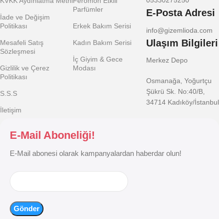
05330275250
KVKK Aydınlatma Metni
Feromon Etkili
Parfümler
E-Posta Adresi
İade ve Değişim
Politikası
Erkek Bakım Serisi
info@gizemlioda.com
Ulaşım Bilgileri
Mesafeli Satış
Kadın Bakım Serisi
Sözleşmesi
İç Giyim & Gece
Merkez Depo
Gizlilik ve Çerez
Modası
Politikası
Osmanağa, Yoğurtçu
Şükrü Sk. No:40/B,
S.S.S
34714 Kadıköy/İstanbul
İletişim
E-Mail Aboneliği!
E-Mail abonesi olarak kampanyalardan haberdar olun!