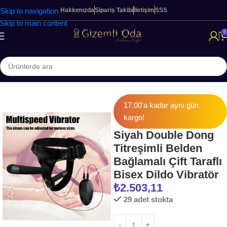
Skip to navigation
Hakkımızda
Sipariş Takibi
İletişim
SSS
Skip to main content
0
Ana Sayfa
KADINLARA ÖZEL ÜRÜNLER
Belden Bağlamalılar
17.00'a kadar aynı gün
kargo!
Siyah Double Dong
Titreşimli Belden
Bağlamalı Çift Taraflı
Bisex Dildo Vibratör
₺
2.503,11
29 adet stokta