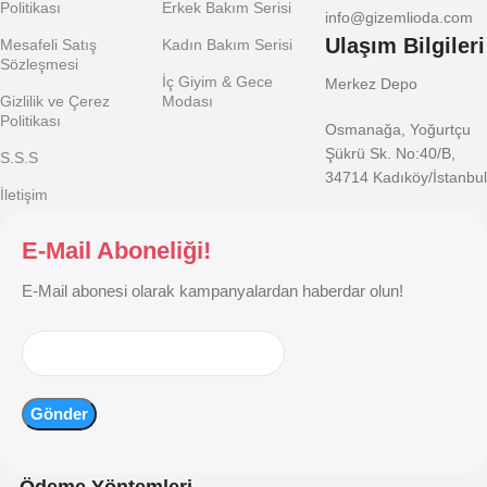
Politikası
Erkek Bakım Serisi
info@gizemlioda.com
Ulaşım Bilgileri
Mesafeli Satış
Kadın Bakım Serisi
Sözleşmesi
İç Giyim & Gece
Merkez Depo
Gizlilik ve Çerez
Modası
Politikası
Osmanağa, Yoğurtçu
Şükrü Sk. No:40/B,
S.S.S
34714 Kadıköy/İstanbul
İletişim
E-Mail Aboneliği!
E-Mail abonesi olarak kampanyalardan haberdar olun!