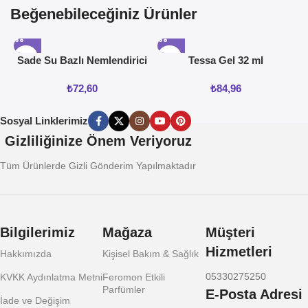
Beğenebileceğiniz Ürünler
Sade Su Bazlı Nemlendirici
Tessa Gel 32 ml
Jel 50ML
₺
72,60
₺
84,96
Sosyal Linklerimiz
Gizliliğinize Önem Veriyoruz
Tüm Ürünlerde Gizli Gönderim Yapılmaktadır
Bilgilerimiz
Mağaza
Müşteri
Hizmetleri
Hakkımızda
Kişisel Bakım & Sağlık
05330275250
KVKK Aydınlatma Metni
Feromon Etkili
Parfümler
E-Posta Adresi
İade ve Değişim