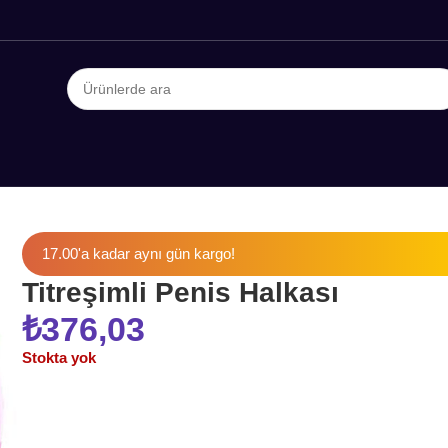
17.00'a kadar aynı gün kargo!
Titreşimli Penis Halkası
₺
376,03
Stokta yok