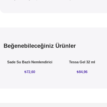
Beğenebileceğiniz Ürünler
Sade Su Bazlı Nemlendirici
Tessa Gel 32 ml
Jel 50ML
₺
72,60
₺
84,96