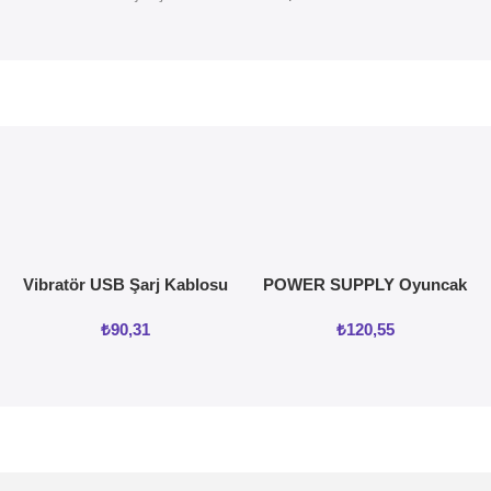
Vibratör USB Şarj Kablosu
POWER SUPPLY Oyuncak
ve vajinal Isıtıcı
₺
90,31
₺
120,55