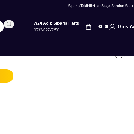
Sipariş Takibi
İletişim
Sıkça Sorulan Sorul
7/24 Açık Sipariş Hattı!
₺
0,00
Giriş Y
0533-027-5250