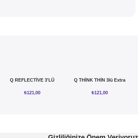
Q REFLECTİVE 3'LÜ
Q THİNK THİN 3lü Extra
KREMLİ TIRTIKLI
İnce Prezervatif
₺
121,00
₺
121,00
PREZERVATİF
Gizliliğinize Önem Veriyoruz