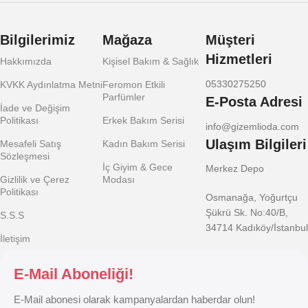
Bilgilerimiz
Mağaza
Müşteri
Hizmetleri
Hakkımızda
Kişisel Bakım & Sağlık
05330275250
KVKK Aydınlatma Metni
Feromon Etkili
Parfümler
E-Posta Adresi
İade ve Değişim
Politikası
Erkek Bakım Serisi
info@gizemlioda.com
Ulaşım Bilgileri
Mesafeli Satış
Kadın Bakım Serisi
Sözleşmesi
İç Giyim & Gece
Merkez Depo
Gizlilik ve Çerez
Modası
Politikası
Osmanağa, Yoğurtçu
Şükrü Sk. No:40/B,
S.S.S
34714 Kadıköy/İstanbul
İletişim
E-Mail Aboneliği!
E-Mail abonesi olarak kampanyalardan haberdar olun!