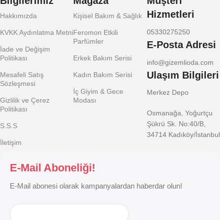
Bilgilerimiz
Mağaza
Müşteri
Hizmetleri
Hakkımızda
Kişisel Bakım & Sağlık
05330275250
KVKK Aydınlatma Metni
Feromon Etkili
Parfümler
E-Posta Adresi
İade ve Değişim
Politikası
Erkek Bakım Serisi
info@gizemlioda.com
Ulaşım Bilgileri
Mesafeli Satış
Kadın Bakım Serisi
Sözleşmesi
İç Giyim & Gece
Merkez Depo
Gizlilik ve Çerez
Modası
Politikası
Osmanağa, Yoğurtçu
Şükrü Sk. No:40/B,
S.S.S
34714 Kadıköy/İstanbul
İletişim
E-Mail Aboneliği!
E-Mail abonesi olarak kampanyalardan haberdar olun!