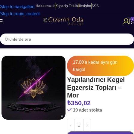
Skip to navigation
Hakkımızda
Sipariş Takibi
İletişim
SSS
Skip to main content
0
Ana Sayfa
KADIN BAKIM SERİSİ
17.00'a kadar aynı gün
kargo!
Yapılandırıcı Kegel
Egzersiz Topları –
Mor
₺
350,02
19 adet stokta