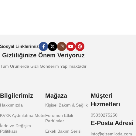
Sosyal Linklerimiz
Gizliliğinize Önem Veriyoruz
Tüm Ürünlerde Gizli Gönderim Yapılmaktadır
Bilgilerimiz
Mağaza
Müşteri
Hizmetleri
Hakkımızda
Kişisel Bakım & Sağlık
05330275250
KVKK Aydınlatma Metni
Feromon Etkili
Parfümler
E-Posta Adresi
İade ve Değişim
Politikası
Erkek Bakım Serisi
info@gizemlioda.com