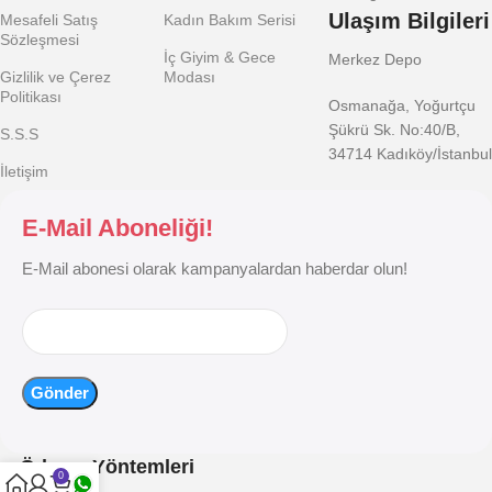
Ulaşım Bilgileri
Mesafeli Satış
Kadın Bakım Serisi
Sözleşmesi
İç Giyim & Gece
Merkez Depo
Gizlilik ve Çerez
Modası
Politikası
Osmanağa, Yoğurtçu
Şükrü Sk. No:40/B,
S.S.S
34714 Kadıköy/İstanbul
İletişim
E-Mail Aboneliği!
E-Mail abonesi olarak kampanyalardan haberdar olun!
Ödeme Yöntemleri
0