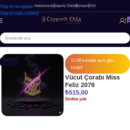
Skip to navigation
Hakkımızda
Sipariş Takibi
İletişim
SSS
Skip to main content
0
Ana Sayfa
FANTEZİ & İÇ GİYİM
17.00'a kadar aynı gün
SOLD OU
T
kargo!
Vücut Çorabı Miss
Feliz 2079
₺
515,00
Stokta yok