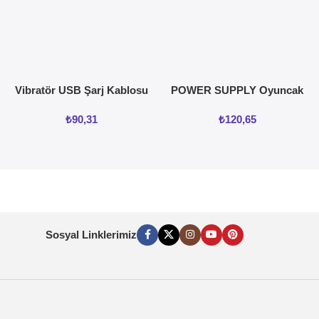
Vibratör USB Şarj Kablosu
POWER SUPPLY Oyuncak
ve vajinal Isıtıcı
₺
90,31
₺
120,65
Sosyal Linklerimiz