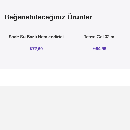
Beğenebileceğiniz Ürünler
Sade Su Bazlı Nemlendirici
Tessa Gel 32 ml
Jel 50ML
₺
72,60
₺
84,96