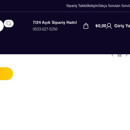
Sipariş Takibi
İletişim
Sıkça Sorulan Sorul
7/24 Açık Sipariş Hattı!
₺
0,00
Giriş Y
0533-027-5250