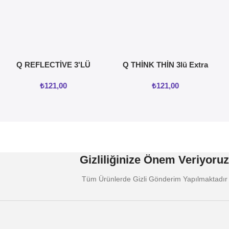
Q REFLECTİVE 3'LÜ
Q THİNK THİN 3lü Extra
KREMLİ TIRTIKLI
İnce Prezervatif
₺
121,00
₺
121,00
PREZERVATİF
Gizliliğinize Önem Veriyoruz
Tüm Ürünlerde Gizli Gönderim Yapılmaktadır