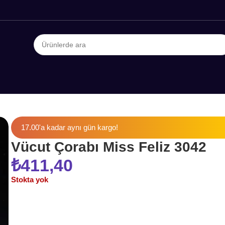
17.00'a kadar aynı gün kargo!
Vücut Çorabı Miss Feliz 3042
₺
411,40
Stokta yok