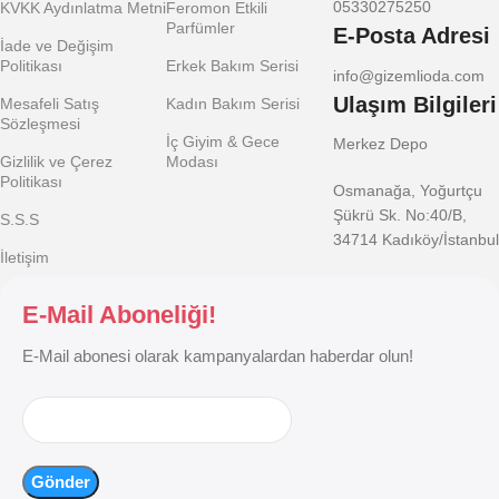
05330275250
KVKK Aydınlatma Metni
Feromon Etkili
Parfümler
E-Posta Adresi
İade ve Değişim
Politikası
Erkek Bakım Serisi
info@gizemlioda.com
Ulaşım Bilgileri
Mesafeli Satış
Kadın Bakım Serisi
Sözleşmesi
İç Giyim & Gece
Merkez Depo
Gizlilik ve Çerez
Modası
Politikası
Osmanağa, Yoğurtçu
Şükrü Sk. No:40/B,
S.S.S
34714 Kadıköy/İstanbul
İletişim
E-Mail Aboneliği!
E-Mail abonesi olarak kampanyalardan haberdar olun!