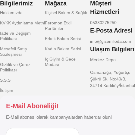
Bilgilerimiz
Mağaza
Müşteri
Hizmetleri
Hakkımızda
Kişisel Bakım & Sağlık
05330275250
KVKK Aydınlatma Metni
Feromon Etkili
Parfümler
E-Posta Adresi
İade ve Değişim
Politikası
Erkek Bakım Serisi
info@gizemlioda.com
Ulaşım Bilgileri
Mesafeli Satış
Kadın Bakım Serisi
Sözleşmesi
İç Giyim & Gece
Merkez Depo
Gizlilik ve Çerez
Modası
Politikası
Osmanağa, Yoğurtçu
Şükrü Sk. No:40/B,
S.S.S
34714 Kadıköy/İstanbul
İletişim
E-Mail Aboneliği!
E-Mail abonesi olarak kampanyalardan haberdar olun!