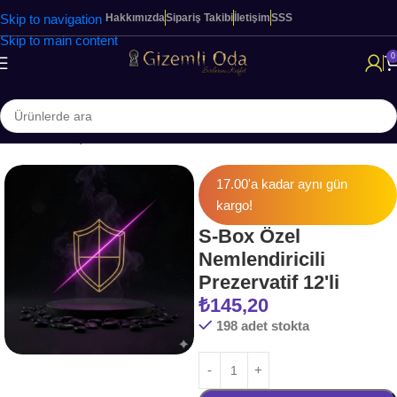
Skip to navigation
Hakkımızda
Sipariş Takibi
İletişim
SSS
Skip to main content
0
Ana Sayfa
KİŞİSEL BAKIM & SAĞLIK
Prezervatifler
17.00'a kadar aynı gün
kargo!
S-Box Özel
Nemlendiricili
Prezervatif 12'li
₺
145,20
198 adet stokta