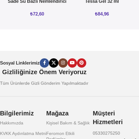
Sade Su Bazlı Nemlendirici
Tessa Gel 32 ml
Jel 50ML
₺
72,60
₺
84,96
Sosyal Linklerimiz
Gizliliğinize Önem Veriyoruz
Tüm Ürünlerde Gizli Gönderim Yapılmaktadır
Bilgilerimiz
Mağaza
Müşteri
Hizmetleri
Hakkımızda
Kişisel Bakım & Sağlık
05330275250
KVKK Aydınlatma Metni
Feromon Etkili
Parfümler