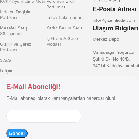
05330275250
KVKK Aydınlatma Metni
Feromon Etkili
Parfümler
E-Posta Adresi
İade ve Değişim
Politikası
Erkek Bakım Serisi
info@gizemlioda.com
Ulaşım Bilgileri
Mesafeli Satış
Kadın Bakım Serisi
Sözleşmesi
İç Giyim & Gece
Merkez Depo
Gizlilik ve Çerez
Modası
Politikası
Osmanağa, Yoğurtçu
Şükrü Sk. No:40/B,
S.S.S
34714 Kadıköy/İstanbul
İletişim
E-Mail Aboneliği!
E-Mail abonesi olarak kampanyalardan haberdar olun!