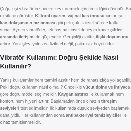
Çoğu kişi vibratörün sadece zevk vermek için üretildiğini düşünür. Bu
eksik bir görüştür.
Klitoral uyarım
,
vajinal kas tonusu
nun artışı,
kan dolaşımının hızlanması
gibi pek çok fiziksel sürece katkı
sunar. Ayrıca vibratörler, tek başına cinsel deneyim kadar
çiftler
arasında iletişimi
de güçlendirir. Gerginliği azaltır,
ilişki doyumunu
artırır. Yani işlevi yalnızca fiziksel değil, psikolojik boyutludur.
Vibratör Kullanımı: Doğru Şekilde Nasıl
Kullanılır?
Yanlış kullanımlar hem tatmini azaltır hem de rahatsızlığa yol açabilir.
Peki doğru kullanım nasıl olmalı? Öncelikle
vücut tipine ve ihtiyaca
göre doğru model seçilmelidir.
Kayganlaştırıcı
ile kullanmak hem
konforu hem hijyeni artırır. Başlamadan önce cihazın
titreşim
seviyeleri
test edilmelidir. İlk kullanımda düşük seviyeden başlamak
daha iyidir. Her kullanımdan sonra
antibakteriyel temizleyiciler
ile
cihaz temizlenmelidir.