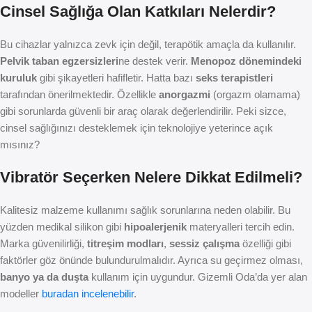
Cinsel Sağlığa Olan Katkıları Nelerdir?
Bu cihazlar yalnızca zevk için değil, terapötik amaçla da kullanılır.
Pelvik taban egzersizleri
ne destek verir.
Menopoz dönemindeki
kuruluk
gibi şikayetleri hafifletir. Hatta bazı
seks terapistleri
tarafından önerilmektedir. Özellikle
anorgazmi
(orgazm olamama)
gibi sorunlarda güvenli bir araç olarak değerlendirilir. Peki sizce,
cinsel sağlığınızı desteklemek için teknolojiye yeterince açık
mısınız?
Vibratör Seçerken Nelere Dikkat Edilmeli?
Kalitesiz malzeme kullanımı sağlık sorunlarına neden olabilir. Bu
yüzden medikal silikon gibi
hipoalerjenik
materyalleri tercih edin.
Marka güvenilirliği,
titreşim modları
,
sessiz çalışma
özelliği gibi
faktörler göz önünde bulundurulmalıdır. Ayrıca su geçirmez olması,
banyo ya da duşta
kullanım için uygundur. Gizemli Oda’da yer alan
modeller
buradan incelenebilir
.