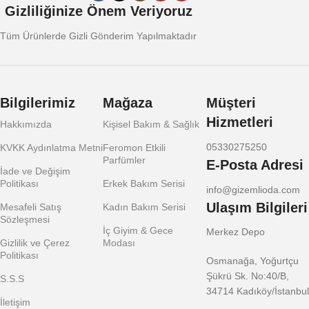
Gizliliğinize Önem Veriyoruz
Tüm Ürünlerde Gizli Gönderim Yapılmaktadır
Bilgilerimiz
Mağaza
Müşteri
Hizmetleri
Hakkımızda
Kişisel Bakım & Sağlık
05330275250
KVKK Aydınlatma Metni
Feromon Etkili
Parfümler
E-Posta Adresi
İade ve Değişim
Politikası
Erkek Bakım Serisi
info@gizemlioda.com
Ulaşım Bilgileri
Mesafeli Satış
Kadın Bakım Serisi
Sözleşmesi
İç Giyim & Gece
Merkez Depo
Gizlilik ve Çerez
Modası
Politikası
Osmanağa, Yoğurtçu
Şükrü Sk. No:40/B,
S.S.S
34714 Kadıköy/İstanbul
İletişim