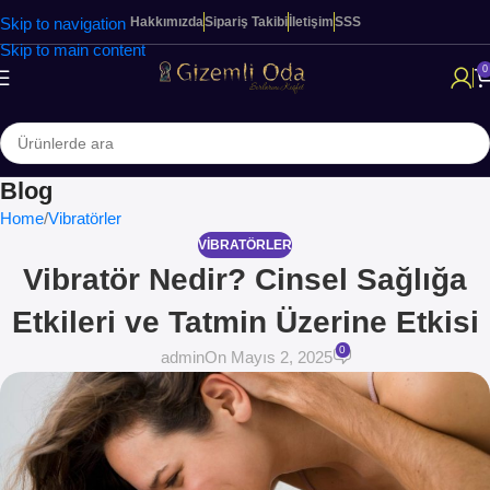
Skip to navigation
Hakkımızda
Sipariş Takibi
İletişim
SSS
Skip to main content
0
Blog
Home
Vibratörler
VIBRATÖRLER
Vibratör Nedir? Cinsel Sağlığa
Etkileri ve Tatmin Üzerine Etkisi
0
admin
On Mayıs 2, 2025