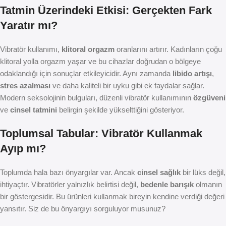
Tatmin Üzerindeki Etkisi: Gerçekten Fark
Yaratır mı?
Vibratör kullanımı,
klitoral orgazm
oranlarını artırır. Kadınların çoğu
klitoral yolla orgazm yaşar ve bu cihazlar doğrudan o bölgeye
odaklandığı için sonuçlar etkileyicidir. Aynı zamanda
libido artışı
,
stres azalması
ve daha kaliteli bir uyku gibi ek faydalar sağlar.
Modern seksolojinin bulguları, düzenli vibratör kullanımının
özgüveni
ve
cinsel tatmini
belirgin şekilde yükselttiğini gösteriyor.
Toplumsal Tabular: Vibratör Kullanmak
Ayıp mı?
Toplumda hala bazı önyargılar var. Ancak
cinsel sağlık
bir lüks değil,
ihtiyaçtır. Vibratörler yalnızlık belirtisi değil,
bedenle barışık
olmanın
bir göstergesidir. Bu ürünleri kullanmak bireyin kendine verdiği değeri
yansıtır. Siz de bu önyargıyı sorguluyor musunuz?